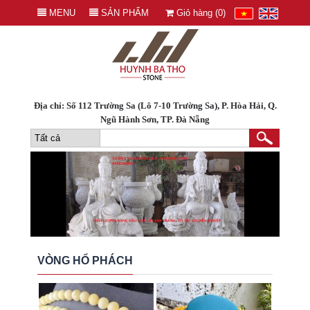
MENU
SẢN PHẨM
Giỏ hàng (
0
)
Địa chỉ: Số 112 Trường Sa (Lô 7-10 Trường Sa), P. Hòa Hải, Q.
Ngũ Hành Sơn, TP. Đà Nẵng
VÒNG HỔ PHÁCH