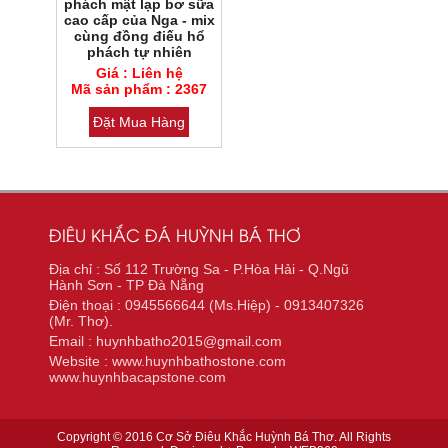
phách mật lạp bơ sữa
cao cấp của Nga - mix
Mã sản phẩm : 2367
cùng đồng điếu hổ
Loại đá : HỔ PHÁCH TỰ
phách tự nhiên
NHIÊN ( AMBER TỰ NHIÊN)
Giá : Liên hệ
Mã sản phẩm : 2367
Đặt Mua Hàng
ĐIÊU KHẮC ĐÁ HUỲNH BÁ THƠ
Địa chỉ : Số 112 Trường Sa - P.Hòa Hải - Q.Ngũ
Hành Sơn - TP Đà Nẵng
Điện thoại : 0945566644 (Ms.Hiệp) - 0913407326
(Mr. Thơ).
Email : huynhbatho2015@gmail.com
Website : www.huynhbathostone.com
www.huynhbacapstone.com
Copyright © 2016 Cơ Sở Điêu Khắc Huỳnh Bá Thơ. All Rights