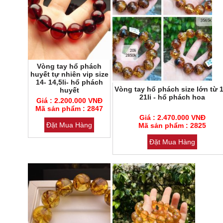
Vòng tay hổ phách
huyết tự nhiên vip size
14- 14,5li- hổ phách
Vòng tay hổ phách size lớn từ 1
huyết
Mã sản phẩm : 2847
21li - hổ phách hoa
Giá : 2.200.000 VNĐ
Loại đá : Cẩm thạch
Mã sản phẩm : 2847
Mã sản phẩm : 2825
Giá : 2.470.000 VNĐ
Đặt Mua Hàng
Loại đá : Cẩm thạch
Mã sản phẩm : 2825
Đặt Mua Hàng