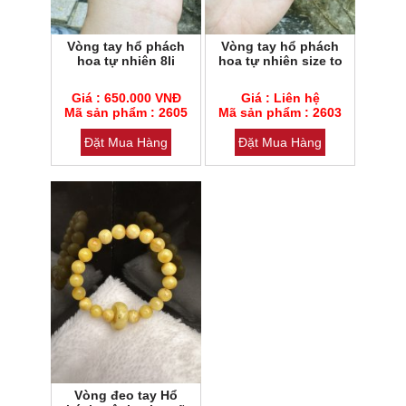
Vòng tay hổ phách
Vòng tay hổ phách
hoa tự nhiên 8li
hoa tự nhiên size to
Mã sản phẩm : 2605
Mã sản phẩm : 2603
Giá : 650.000 VNĐ
Giá : Liên hệ
Loại đá : Cẩm thạch
Mã sản phẩm : 2605
Loại đá : Cẩm thạch
Mã sản phẩm : 2603
Đặt Mua Hàng
Đặt Mua Hàng
Vòng đeo tay Hổ